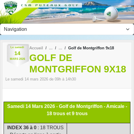
Panneau de gestion des cookies
Le
samedi
Accueil
Golf de Montgriffon 9x18
14
GOLF DE
MARS
2026
MONTGRIFFON 9X18
Le
samedi
14
mars
2026
de 09h à 14h30
Samedi 14 Mars 2026 - Golf de Montgriffon - Amicale -
18 trous et 9 trous
INDEX 36 à 0
: 18 TROUS