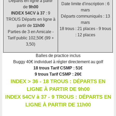
Départs en ligne à partir
Date limite d'inscription : 6
de
9h00
mars
INDEX 54CV à 37
: 9
Départs communiqués : 13
TROUS Départs en ligne à
mars
partir de
11h00
18 trous : 21 places - 9 trous
Parties de 3 en Amicale -
: 12 places
Tarif public 102,50€ (99 +
3,50)
Balles de practice inclus
Buggy 40€ individuel à régler directement au golf
18 trous Tarif CSMP : 51€
9 trous Tarif CSMP : 26€
INDEX > 36 - 18 TROUS : DÉPARTS EN
LIGNE À PARTIR DE 9h00
INDEX 54CV à 37 - 9 TROUS : DÉPARTS EN
LIGNE À PARTIR DE 11h00