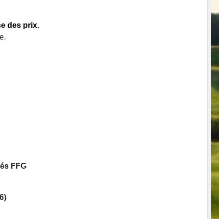
e des prix.
e.
sés FFG
6)