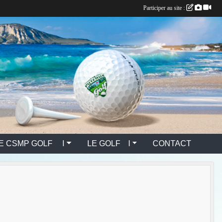
Participer au site :
E CSMP GOLF l
LE GOLF l
CONTACT