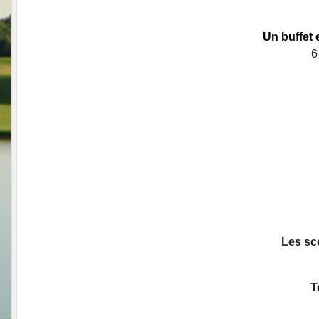
Un buffet 
6
Les sc
T