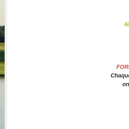
A
FOR
Chaque
on