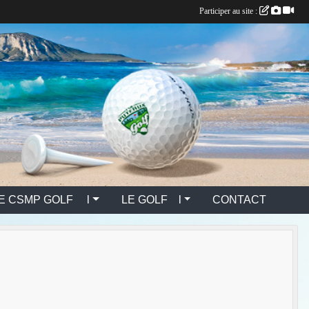
Participer au site :
E CSMP GOLF l
LE GOLF l
CONTACT