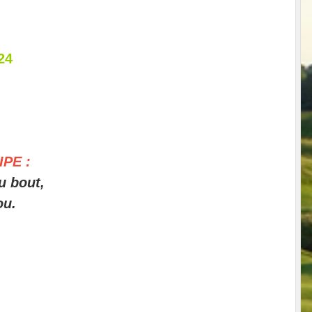
24
PE :
u bout,
ou.