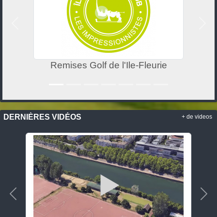
Précedent
Suiv
Remises Golf de l'Ile-Fleurie
DERNIÈRES VIDÉOS
+ de videos
Précedent
Sui