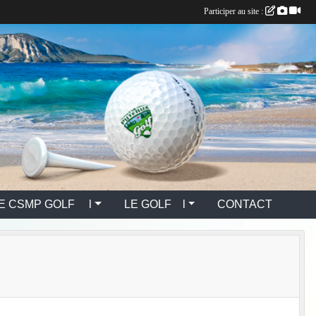
Participer au site :
E CSMP GOLF l
LE GOLF l
CONTACT