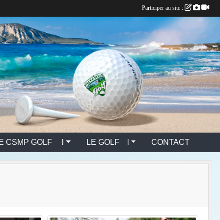
Participer au site :
E CSMP GOLF l
LE GOLF l
CONTACT