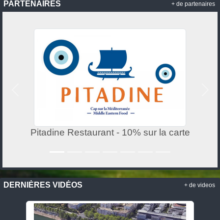
PARTENAIRES
+ de partenaires
Précedent
Suiv
Pitadine Restaurant - 10% sur la carte
DERNIÈRES VIDÉOS
+ de videos