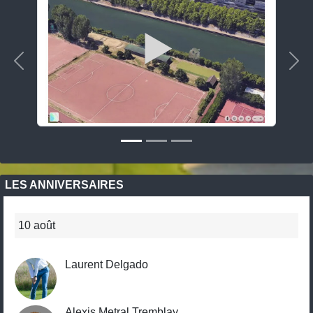
Précedent
Sui
LES ANNIVERSAIRES
10 août
Laurent Delgado
Alexis Metral Tremblay