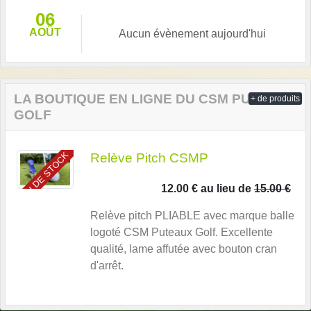
06
AOÛT
Aucun évènement aujourd'hui
LA BOUTIQUE EN LIGNE DU CSM PUTEAUX
+ de produits
GOLF
PEU DE STOCK
Relève Pitch CSMP
12.00 €
au lieu de
15.00 €
Relève pitch PLIABLE avec marque balle
logoté CSM Puteaux Golf. Excellente
qualité, lame affutée avec bouton cran
d'arrêt.