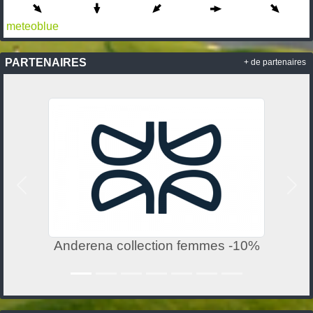
meteoblue
PARTENAIRES
+ de partenaires
Précedent
Suiv
Anderena collection femmes -10%