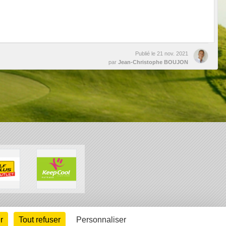
Publié le
21 nov. 2021
par
Jean-Christophe BOUJON
arte cookies
Gestion des cookies
r
Tout refuser
Personnaliser