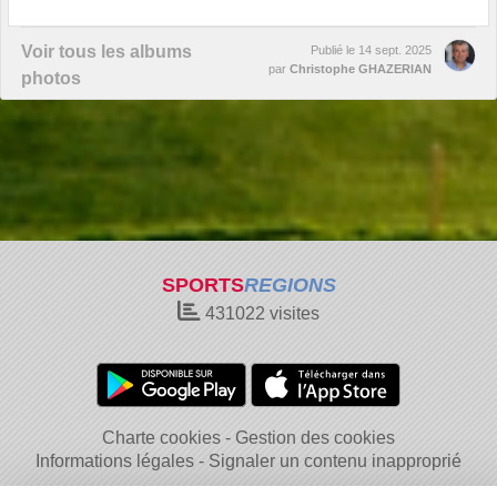
Voir tous les albums
Publié le
14 sept. 2025
par
Christophe GHAZERIAN
photos
SPORTS
REGIONS
431022
visites
Charte cookies
Gestion des cookies
Informations légales
Signaler un contenu inapproprié