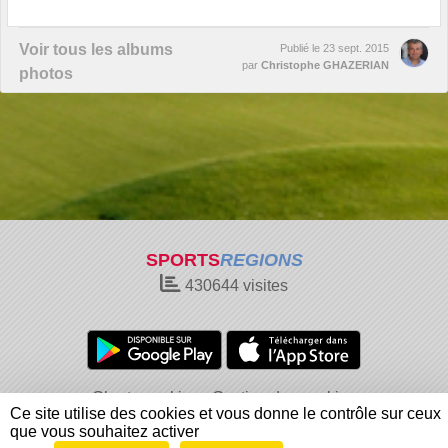
Voir tous les albums
Publié le
23 sept. 2015
par
Christophe GHAZERIAN
photos
SPORTS
REGIONS
430644
visites
Charte cookies
Gestion des cookies
Ce site utilise des cookies et vous donne le contrôle sur ceux
Informations légales
Signaler un contenu inapproprié
que vous souhaitez activer