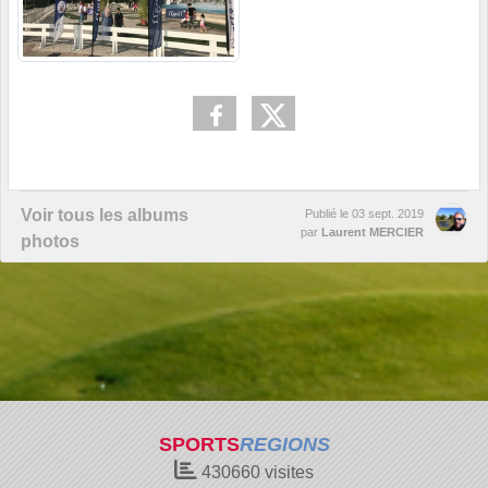
Voir tous les albums
Publié le
03 sept. 2019
par
Laurent MERCIER
photos
SPORTS
REGIONS
430660
visites