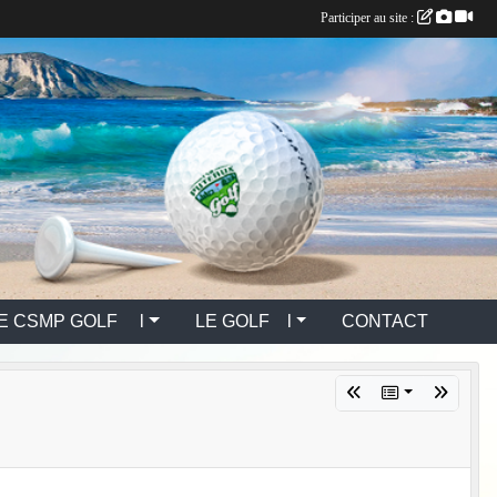
Participer au site :
E CSMP GOLF l
LE GOLF l
CONTACT