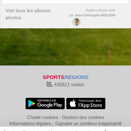
Voir tous les albums
Publié le
18 juin 2024
par
Jean-Christophe BOUJON
photos
SPORTS
REGIONS
430621
visites
Charte cookies
Gestion des cookies
Informations légales
Signaler un contenu inapproprié