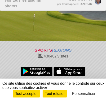
Voir tous les albums
par
Christophe GHAZERIAN
photos
SPORTS
REGIONS
430402
visites
Charte cookies
Gestion des cookies
Ce site utilise des cookies et vous donne le contrôle sur ceux
que vous souhaitez activer
Informations légales
Signaler un contenu inapproprié
Tout accepter
Tout refuser
Personnaliser
Envie de participer ?
Connexion