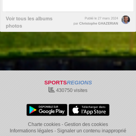
Voir tous les albums
Publié le
27 mars 2024
par
Christophe GHAZERIAN
photos
SPORTS
REGIONS
430750
visites
Charte cookies
Gestion des cookies
Informations légales
Signaler un contenu inapproprié